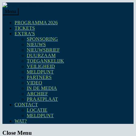
Skip
to
Menu
content
PROGRAMMA 2026
TICKETS
EXTRA’S
SPONSORING
NIEUWS
NIEUWSBRIEF
DUURZAAM
TOEGANKELIJK
VEILIGHEID
MELDPUNT
PARTNERS
VIDEO
IN DE MEDIA
ARCHIEF
PRAATPLAAT
CONTACT
LOCATIE
MELDPUNT
WAT?
Close Menu